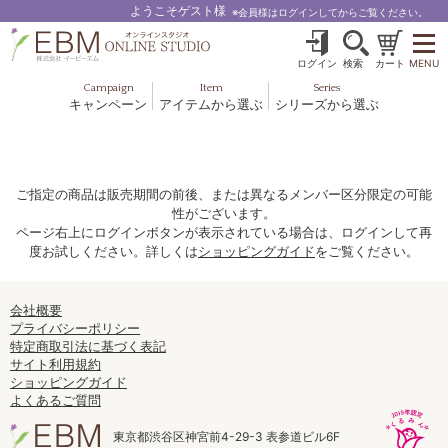
ようこそゲスト様
※会員様はログインしてからご覧ください。
ログイン
検索
カート
MENU
Campaign
Item
Series
キャンペーン
アイテムから選ぶ
シリーズから選ぶ
基礎化粧品
ボディケア
ブルームオーラ.
ヘア＆スカルプ
健美食品
メイクアップ
グッズ・その他
EBM ES
ご指定の商品は販売期間の前後、または異なるメンバー区分限定の可能
性がございます。
ルナゾーム
ページ右上にログインボタンが表示されている場合は、ログインして再
度お試しください。詳しくは
ショッピングガイド
をご覧ください。
ナチュラルバイブレーション.28
アクアイーズ
会社概要
プライバシーポリシー
特定商取引法に基づく表記
フェミリカ
サイト利用規約
ショッピングガイド
マザーズエンブレイス
よくあるご質問
SAVC
東京都渋谷区神宮前4-29-3 表参道ビル6F