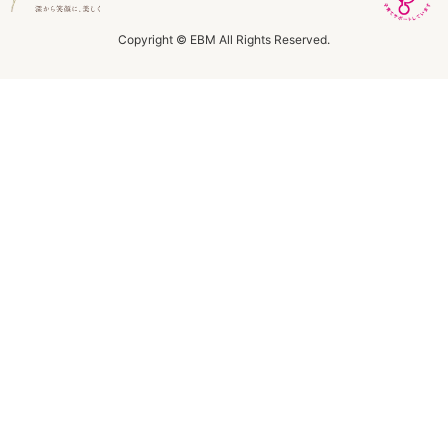
ラボライン
Copyright © EBM All Rights Reserved.
ローズガルヴァーニ
アールジー
ミライワ
E.E
セブンセンシズ
ヘアラスター
マーヴェラティ
太古の記憶
美容機器