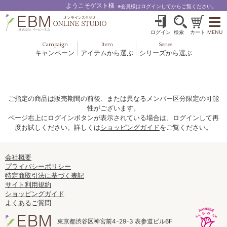
ようこそゲスト様
※会員様はログインしてからご覧ください。
ログイン
検索
カート
MENU
Campaign
Item
Series
キャンペーン
アイテムから選ぶ
シリーズから選ぶ
基礎化粧品
ボディケア
ブルームオーラ.
ヘア＆スカルプ
健美食品
メイクアップ
グッズ・その他
EBM ES
ご指定の商品は販売期間の前後、または異なるメンバー区分限定の可能
性がございます。
ルナゾーム
ページ右上にログインボタンが表示されている場合は、ログインして再
度お試しください。詳しくは
ショッピングガイド
をご覧ください。
ナチュラルバイブレーション.28
アクアイーズ
会社概要
プライバシーポリシー
特定商取引法に基づく表記
フェミリカ
サイト利用規約
ショッピングガイド
マザーズエンブレイス
よくあるご質問
SAVC
東京都渋谷区神宮前4-29-3 表参道ビル6F