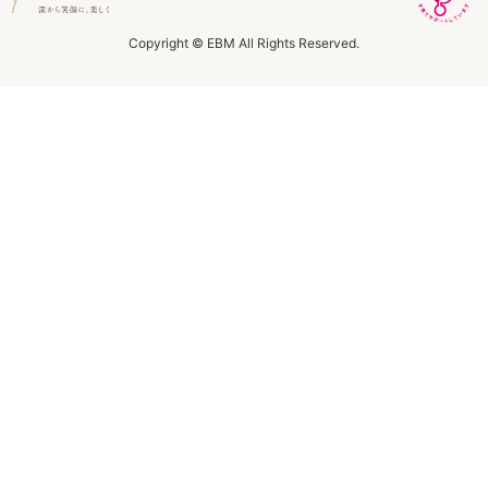
ラボライン
Copyright © EBM All Rights Reserved.
ローズガルヴァーニ
アールジー
ミライワ
E.E
セブンセンシズ
ヘアラスター
マーヴェラティ
太古の記憶
美容機器