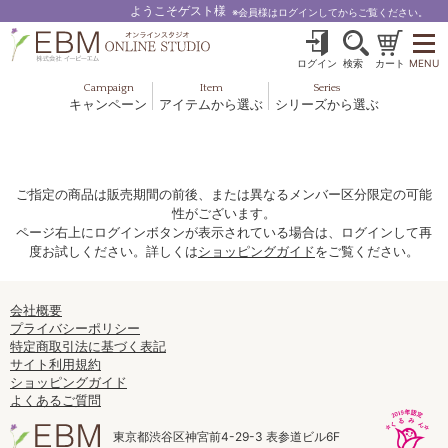
ようこそゲスト様
※会員様はログインしてからご覧ください。
ログイン
検索
カート
MENU
Campaign
Item
Series
キャンペーン
アイテムから選ぶ
シリーズから選ぶ
基礎化粧品
ボディケア
ブルームオーラ.
ヘア＆スカルプ
健美食品
メイクアップ
グッズ・その他
EBM ES
ご指定の商品は販売期間の前後、または異なるメンバー区分限定の可能
性がございます。
ルナゾーム
ページ右上にログインボタンが表示されている場合は、ログインして再
度お試しください。詳しくは
ショッピングガイド
をご覧ください。
ナチュラルバイブレーション.28
アクアイーズ
会社概要
プライバシーポリシー
特定商取引法に基づく表記
フェミリカ
サイト利用規約
ショッピングガイド
マザーズエンブレイス
よくあるご質問
SAVC
東京都渋谷区神宮前4-29-3 表参道ビル6F