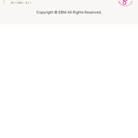
ラボライン
Copyright © EBM All Rights Reserved.
ローズガルヴァーニ
アールジー
ミライワ
E.E
セブンセンシズ
ヘアラスター
マーヴェラティ
太古の記憶
美容機器