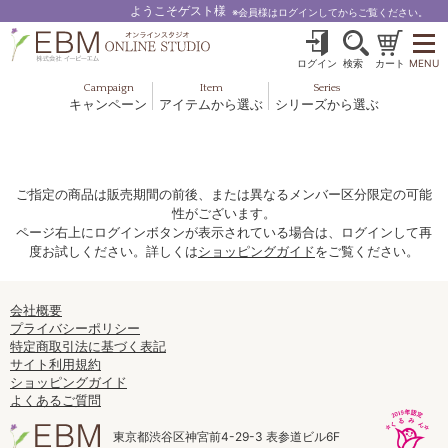
ようこそゲスト様
※会員様はログインしてからご覧ください。
ログイン
検索
カート
MENU
Campaign
Item
Series
キャンペーン
アイテムから選ぶ
シリーズから選ぶ
基礎化粧品
ボディケア
ブルームオーラ.
ヘア＆スカルプ
健美食品
メイクアップ
グッズ・その他
EBM ES
ご指定の商品は販売期間の前後、または異なるメンバー区分限定の可能
性がございます。
ルナゾーム
ページ右上にログインボタンが表示されている場合は、ログインして再
度お試しください。詳しくは
ショッピングガイド
をご覧ください。
ナチュラルバイブレーション.28
アクアイーズ
会社概要
プライバシーポリシー
特定商取引法に基づく表記
フェミリカ
サイト利用規約
ショッピングガイド
マザーズエンブレイス
よくあるご質問
SAVC
東京都渋谷区神宮前4-29-3 表参道ビル6F