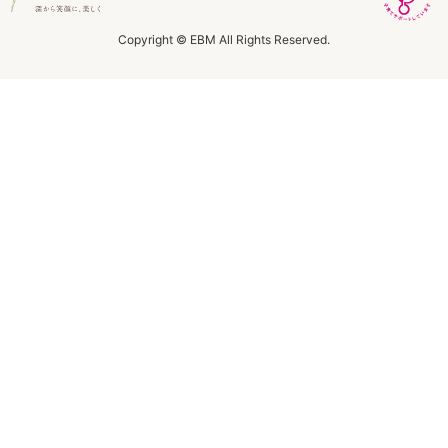
ラボライン
Copyright © EBM All Rights Reserved.
ローズガルヴァーニ
アールジー
ミライワ
E.E
セブンセンシズ
ヘアラスター
マーヴェラティ
太古の記憶
美容機器