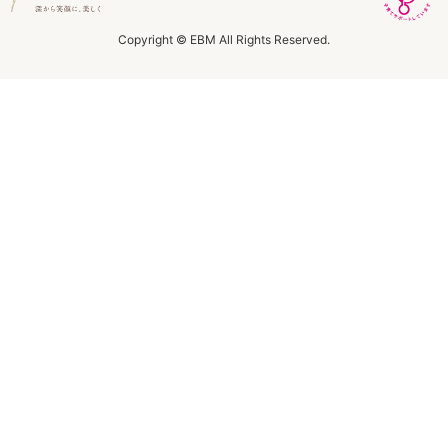
ラボライン
Copyright © EBM All Rights Reserved.
ローズガルヴァーニ
アールジー
ミライワ
E.E
セブンセンシズ
ヘアラスター
マーヴェラティ
太古の記憶
美容機器