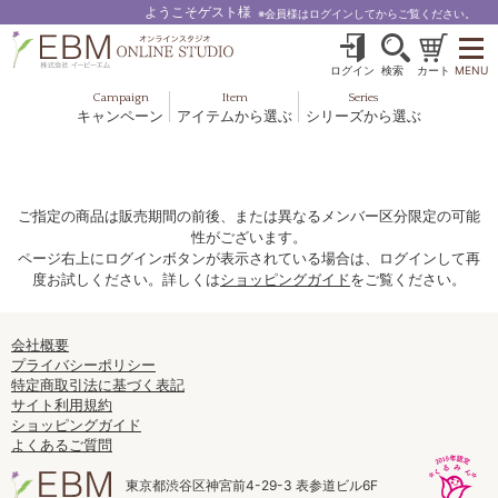
ようこそゲスト様
※会員様はログインしてからご覧ください。
ログイン
検索
カート
MENU
Campaign
Item
Series
キャンペーン
アイテムから選ぶ
シリーズから選ぶ
基礎化粧品
ボディケア
ブルームオーラ.
ヘア＆スカルプ
健美食品
メイクアップ
グッズ・その他
EBM ES
ご指定の商品は販売期間の前後、または異なるメンバー区分限定の可能
性がございます。
ルナゾーム
ページ右上にログインボタンが表示されている場合は、ログインして再
度お試しください。詳しくは
ショッピングガイド
をご覧ください。
ナチュラルバイブレーション.28
アクアイーズ
会社概要
プライバシーポリシー
特定商取引法に基づく表記
フェミリカ
サイト利用規約
ショッピングガイド
マザーズエンブレイス
よくあるご質問
SAVC
東京都渋谷区神宮前4-29-3 表参道ビル6F