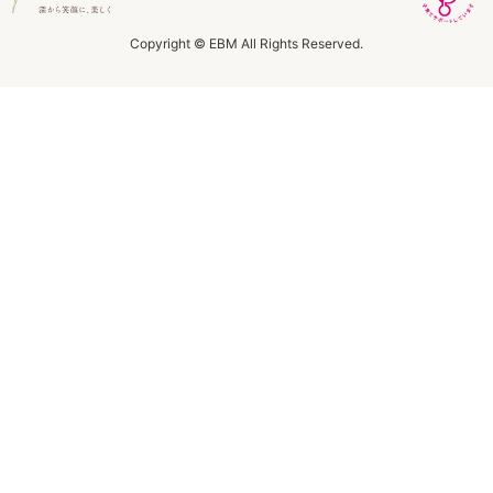
ラボライン
Copyright © EBM All Rights Reserved.
ローズガルヴァーニ
アールジー
ミライワ
E.E
セブンセンシズ
ヘアラスター
マーヴェラティ
太古の記憶
美容機器