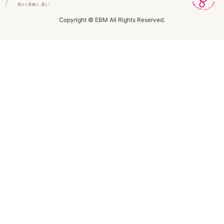
ラボライン
Copyright © EBM All Rights Reserved.
ローズガルヴァーニ
アールジー
ミライワ
E.E
セブンセンシズ
ヘアラスター
マーヴェラティ
太古の記憶
美容機器