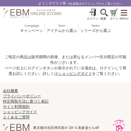
ようこそゲスト様
※会員様はログインしてからご覧ください。
ログイン
検索
カート
MENU
Campaign
Item
Series
キャンペーン
アイテムから選ぶ
シリーズから選ぶ
基礎化粧品
ボディケア
ブルームオーラ.
ヘア＆スカルプ
健美食品
メイクアップ
グッズ・その他
EBM ES
ご指定の商品は販売期間の前後、または異なるメンバー区分限定の可能
性がございます。
ルナゾーム
ページ右上にログインボタンが表示されている場合は、ログインして再
度お試しください。詳しくは
ショッピングガイド
をご覧ください。
ナチュラルバイブレーション.28
アクアイーズ
会社概要
プライバシーポリシー
特定商取引法に基づく表記
フェミリカ
サイト利用規約
ショッピングガイド
マザーズエンブレイス
よくあるご質問
SAVC
東京都渋谷区神宮前4-29-3 表参道ビル6F