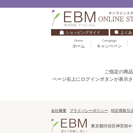
ショッピングガイド
よくあ
Home
Campaign
ホーム
キャンペーン
くすみ・透明感
基礎化粧品
キッズ・ベビー
クレンジング
ブルームオーラ.
毛穴・ニキビ
健美食品
30代
化粧水
ご指定の商品
ナチュラルバイブレーション.2
ダイエット・すっきり
パック
ページ右上にログインボタンが表示さ
マザーズエンブレイス
ベースメイク
リップケア
ローズガルヴァーニ
E.E
会社概要
プライバシーポリシー
特定商取引
マーヴェラティ
東京都渋谷区神宮前4-2
セロトニン