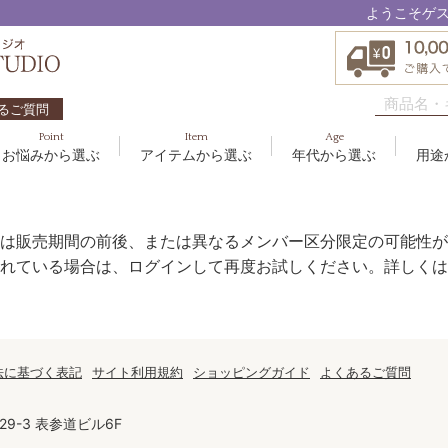
ようこそゲ
るご質問
Point
Item
Age
お悩みから選ぶ
アイテムから選ぶ
年代から選ぶ
用途
ハリ・たるみ
ボディケア
10代
洗顔料
敏感
ヘア
20代
美容
EBM ES
エイジングケア
メイクアップ
40代
クリーム
むく
グッ
50
オイ
は販売期間の前後、または異なるメンバー区分限定の可能性が
8
アクアイーズ
疲れ・リラックス・健やか
ゲル
髪・
UV
れている場合は、ログインして再度お試しください。詳しくは
SAVC
ポイントメイク
アイ
ブラシ
男性
アールジー
セブンセンシズ
法に基づく表記
サイト利用規約
ショッピングガイド
よくあるご質問
太古の記憶
9-3 表参道ビル6F
スカイズグレース