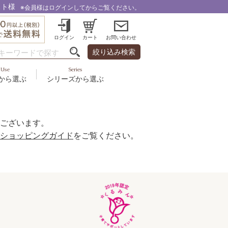
スト様
※会員様はログインしてからご覧ください。
ログイン
カート
お問い合わせ
絞り込み検索
Use
Series
から選ぶ
シリーズから選ぶ
・乾燥
＆スカルプ
液
ルナゾーム
み・引締め・冷え
ズ・その他
代以上
ル
ございます。
フェミリカ
頭皮
ショッピングガイド
をご覧ください。
ラボライン
ケア
向け
ミライワ
ヘアラスター
美容機器
野の花グッズ