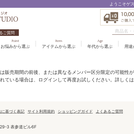
ようこそゲ
るご質問
Point
Item
Age
お悩みから選ぶ
アイテムから選ぶ
年代から選ぶ
用途
ハリ・たるみ
ボディケア
10代
洗顔料
敏感
ヘア
20代
美容
EBM ES
エイジングケア
メイクアップ
40代
クリーム
むく
グッ
50
オイ
は販売期間の前後、または異なるメンバー区分限定の可能性が
8
アクアイーズ
疲れ・リラックス・健やか
ゲル
髪・
UV
れている場合は、ログインして再度お試しください。詳しくは
SAVC
ポイントメイク
アイ
ブラシ
男性
アールジー
セブンセンシズ
法に基づく表記
サイト利用規約
ショッピングガイド
よくあるご質問
太古の記憶
9-3 表参道ビル6F
スカイズグレース