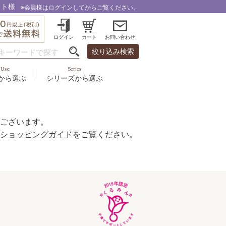
スト様
※会員様はログインしてからご覧ください。
ログイン
カート
お問い合わせ
絞り込み検索
Use
Series
から選ぶ
シリーズから選ぶ
・乾燥
＆スカルプ
液
ルナゾーム
み・引締め・冷え
ズ・その他
代以上
ル
ございます。
フェミリカ
頭皮
ショッピングガイド
をご覧ください。
ラボライン
ケア
向け
ミライワ
ヘアラスター
美容機器
野の花グッズ