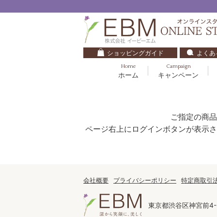
ショッピングガイド
よくあ
Home
Campaign
ホーム
キャンペーン
くすみ・透明感
基礎化粧品
キッズ・ベビー
クレンジング
ブルームオーラ.
毛穴・ニキビ
健美食品
30代
化粧水
ご指定の商品
ナチュラルバイブレーション.2
ダイエット・すっきり
パック
ページ右上にログインボタンが表示さ
マザーズエンブレイス
ベースメイク
リップケア
ローズガルヴァーニ
E.E
会社概要
プライバシーポリシー
特定商取引
マーヴェラティ
東京都渋谷区神宮前4-2
セロトニン