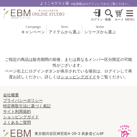
ようこそゲスト様
※会員様はログインしてからご覧ください。
ログイン
検索
カート
MENU
Campaign
Item
Series
キャンペーン
アイテムから選ぶ
シリーズから選ぶ
基礎化粧品
ボディケア
ブルームオーラ.
ヘア＆スカルプ
健美食品
メイクアップ
グッズ・その他
EBM ES
ご指定の商品は販売期間の前後、または異なるメンバー区分限定の可能
性がございます。
ルナゾーム
ページ右上にログインボタンが表示されている場合は、ログインして再
度お試しください。詳しくは
ショッピングガイド
をご覧ください。
ナチュラルバイブレーション.28
アクアイーズ
会社概要
プライバシーポリシー
特定商取引法に基づく表記
フェミリカ
サイト利用規約
ショッピングガイド
マザーズエンブレイス
よくあるご質問
SAVC
東京都渋谷区神宮前4-29-3 表参道ビル6F