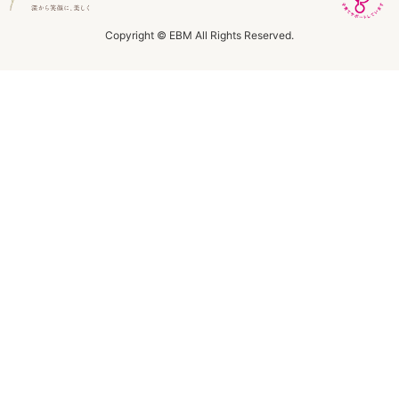
ラボライン
Copyright © EBM All Rights Reserved.
ローズガルヴァーニ
アールジー
ミライワ
E.E
セブンセンシズ
ヘアラスター
マーヴェラティ
太古の記憶
美容機器