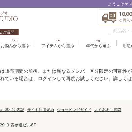
ようこそゲ
るご質問
Point
Item
Age
お悩みから選ぶ
アイテムから選ぶ
年代から選ぶ
用途
ハリ・たるみ
ボディケア
10代
洗顔料
敏感
ヘア
20代
美容
EBM ES
エイジングケア
メイクアップ
40代
クリーム
むく
グッ
50
オイ
は販売期間の前後、または異なるメンバー区分限定の可能性が
8
アクアイーズ
疲れ・リラックス・健やか
ゲル
髪・
UV
れている場合は、ログインして再度お試しください。詳しくは
SAVC
ポイントメイク
アイ
ブラシ
男性
アールジー
セブンセンシズ
法に基づく表記
サイト利用規約
ショッピングガイド
よくあるご質問
太古の記憶
9-3 表参道ビル6F
スカイズグレース