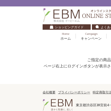
ショッピングガイド
よくあ
Home
Campaign
ホーム
キャンペーン
くすみ・透明感
基礎化粧品
キッズ・ベビー
クレンジング
ブルームオーラ.
毛穴・ニキビ
健美食品
30代
化粧水
ご指定の商品
ナチュラルバイブレーション.2
ダイエット・すっきり
パック
ページ右上にログインボタンが表示さ
マザーズエンブレイス
ベースメイク
リップケア
ローズガルヴァーニ
E.E
会社概要
プライバシーポリシー
特定商取引
マーヴェラティ
東京都渋谷区神宮前4-2
セロトニン