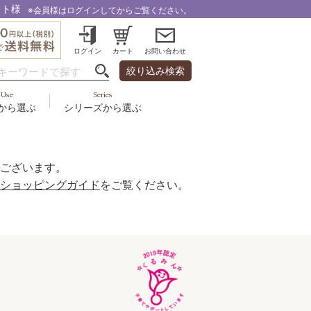
スト様
※会員様はログインしてからご覧ください。
ログイン
カート
お問い合わせ
絞り込み検索
Use
Series
から選ぶ
シリーズから選ぶ
・乾燥
＆スカルプ
液
ルナゾーム
み・引締め・冷え
ズ・その他
代以上
ル
ございます。
フェミリカ
頭皮
ショッピングガイド
をご覧ください。
ラボライン
ケア
向け
ミライワ
ヘアラスター
美容機器
野の花グッズ