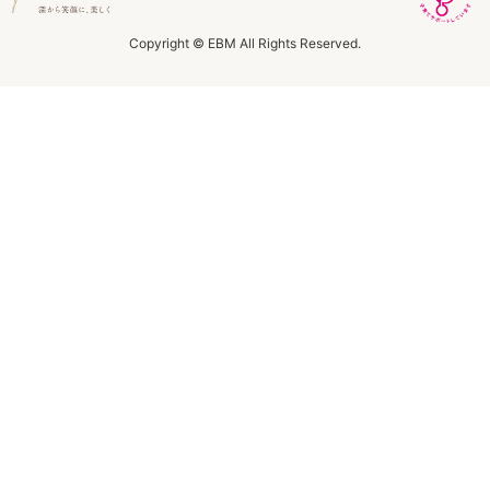
ラボライン
Copyright © EBM All Rights Reserved.
ローズガルヴァーニ
アールジー
ミライワ
E.E
セブンセンシズ
ヘアラスター
マーヴェラティ
太古の記憶
美容機器