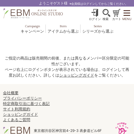
ようこそゲスト様
※会員様はログインしてからご覧ください。
ログイン
検索
カート
MENU
Campaign
Item
Series
キャンペーン
アイテムから選ぶ
シリーズから選ぶ
基礎化粧品
ボディケア
ブルームオーラ.
ヘア＆スカルプ
健美食品
メイクアップ
グッズ・その他
EBM ES
ご指定の商品は販売期間の前後、または異なるメンバー区分限定の可能
性がございます。
ルナゾーム
ページ右上にログインボタンが表示されている場合は、ログインして再
度お試しください。詳しくは
ショッピングガイド
をご覧ください。
ナチュラルバイブレーション.28
アクアイーズ
会社概要
プライバシーポリシー
特定商取引法に基づく表記
フェミリカ
サイト利用規約
ショッピングガイド
マザーズエンブレイス
よくあるご質問
SAVC
東京都渋谷区神宮前4-29-3 表参道ビル6F