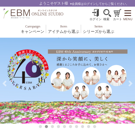
ようこそゲスト様
※会員様はログインしてからご覧ください。
ログイン
検索
カート
MENU
Campaign
Item
Series
キャンペーン
アイテムから選ぶ
シリーズから選ぶ
基礎化粧品
ボディケア
ブルームオーラ.
ヘア＆スカルプ
健美食品
メイクアップ
グッズ・その他
EBM ES
ルナゾーム
ナチュラルバイブレーション.28
アクアイーズ
フェミリカ
マザーズエンブレイス
SAVC