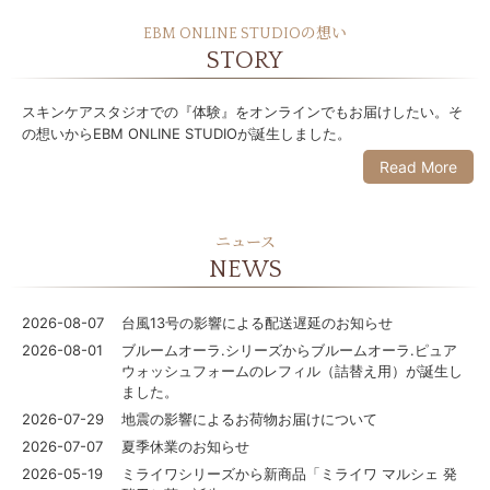
ラボライン
EBM ONLINE STUDIOの想い
STORY
ローズガルヴァーニ
スキンケアスタジオでの『体験』をオンラインでもお届けしたい。そ
アールジー
の想いからEBM ONLINE STUDIOが誕生しました。
Read More
ミライワ
E.E
ニュース
セブンセンシズ
NEWS
ヘアラスター
2026-08-07
台風13号の影響による配送遅延のお知らせ
2026-08-01
ブルームオーラ.シリーズからブルームオーラ.ピュア
マーヴェラティ
ウォッシュフォームのレフィル（詰替え用）が誕生し
ました。
太古の記憶
2026-07-29
地震の影響によるお荷物お届けについて
美容機器
2026-07-07
夏季休業のお知らせ
2026-05-19
ミライワシリーズから新商品「ミライワ マルシェ 発