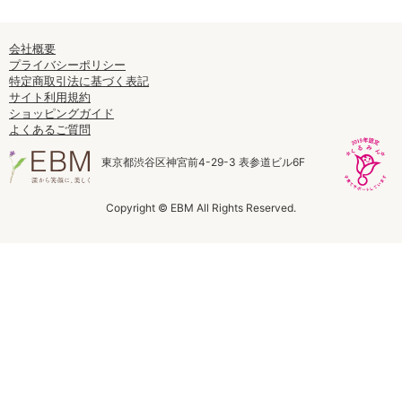
ラボライン
会社概要
ローズガルヴァーニ
プライバシーポリシー
特定商取引法に基づく表記
サイト利用規約
アールジー
ショッピングガイド
よくあるご質問
ミライワ
東京都渋谷区神宮前4-29-3 表参道ビル6F
E.E
Copyright © EBM All Rights Reserved.
セブンセンシズ
ヘアラスター
マーヴェラティ
太古の記憶
美容機器