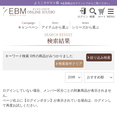
ようこそゲスト様
※会員様はログインしてからご覧ください。
ログイン
検索
カート
MENU
Campaign
Item
Series
キャンペーン
アイテムから選ぶ
シリーズから選ぶ
基礎化粧品
ボディケア
SEARCH RESULT
ブルームオーラ.
検索結果
ヘア＆スカルプ
健美食品
メイクアップ
グッズ・その他
EBM ES
キーワード検索
0件の商品がみつかりました
絞り込み検索
ルナゾーム
ナチュラルバイブレーション.28
アクアイーズ
ログインしていない場合、メンバー区分ごとの対象商品が表示されませ
フェミリカ
ん。
ページ右上に【ログインボタン】が表示されている場合は、ログインし
マザーズエンブレイス
て再度お試しください。
SAVC