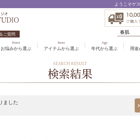
ようこそゲ
るご質問
Point
Item
Age
お悩みから選ぶ
アイテムから選ぶ
年代から選ぶ
用途
ハリ・たるみ
ボディケア
10代
洗顔料
敏感
ヘア
20代
美容
SEARCH RESULT
EBM ES
検索結果
エイジングケア
メイクアップ
40代
クリーム
むく
グッ
50
オイ
8
アクアイーズ
疲れ・リラックス・健やか
ゲル
髪・
UV
SAVC
ポイントメイク
アイ
ブラシ
男性
りました
アールジー
セブンセンシズ
太古の記憶
スカイズグレース