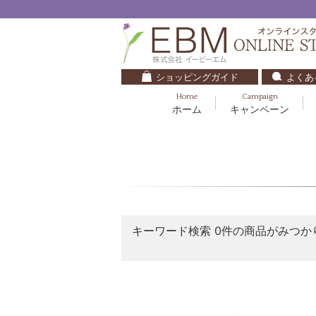
ショッピングガイド
よくあ
Home
Campaign
ホーム
キャンペーン
くすみ・透明感
基礎化粧品
キッズ・ベビー
クレンジング
ブルームオーラ.
毛穴・ニキビ
健美食品
30代
化粧水
ナチュラルバイブレーション.2
ダイエット・すっきり
パック
マザーズエンブレイス
ベースメイク
リップケア
キーワード検索
0件の商品がみつか
ローズガルヴァーニ
E.E
マーヴェラティ
セロトニン