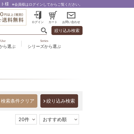
スト様
※会員様はログインしてからご覧ください。
ログイン
カート
お問い合わせ
絞り込み検索
Use
Series
から選ぶ
シリーズから選ぶ
・乾燥
＆スカルプ
液
ルナゾーム
み・引締め・冷え
ズ・その他
代以上
ル
フェミリカ
頭皮
ラボライン
ケア
向け
ミライワ
絞り込み検索
ヘアラスター
美容機器
野の花グッズ