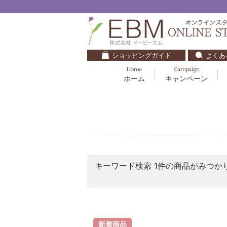
ショッピングガイド
よくあ
Home
Campaign
ホーム
キャンペーン
くすみ・透明感
基礎化粧品
キッズ・ベビー
クレンジング
ブルームオーラ.
毛穴・ニキビ
健美食品
30代
化粧水
ナチュラルバイブレーション.2
ダイエット・すっきり
パック
マザーズエンブレイス
ベースメイク
リップケア
キーワード検索
1件の商品がみつか
ローズガルヴァーニ
E.E
マーヴェラティ
新着商品
セロトニン