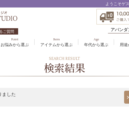
ようこそゲ
るご質問
Point
Item
Age
お悩みから選ぶ
アイテムから選ぶ
年代から選ぶ
用途
ハリ・たるみ
ボディケア
10代
洗顔料
敏感
ヘア
20代
美容
SEARCH RESULT
EBM ES
検索結果
エイジングケア
メイクアップ
40代
クリーム
むく
グッ
50
オイ
8
アクアイーズ
疲れ・リラックス・健やか
ゲル
髪・
UV
SAVC
ポイントメイク
アイ
ブラシ
男性
りました
アールジー
セブンセンシズ
太古の記憶
スカイズグレース