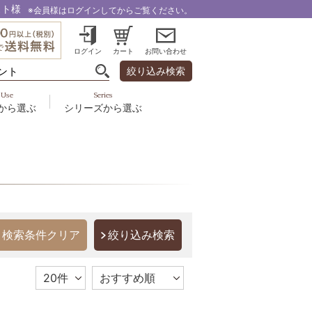
スト様
※会員様はログインしてからご覧ください。
ログイン
カート
お問い合わせ
絞り込み検索
Use
Series
から選ぶ
シリーズから選ぶ
・乾燥
＆スカルプ
液
ルナゾーム
み・引締め・冷え
ズ・その他
代以上
ル
フェミリカ
頭皮
ラボライン
ケア
向け
ミライワ
絞り込み検索
ヘアラスター
美容機器
野の花グッズ